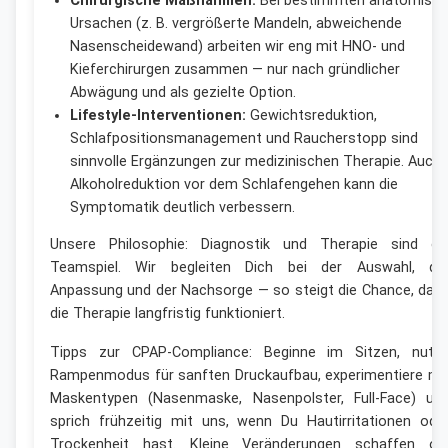
Chirurgische Maßnahmen:
Bei bestimmten anatomisc
Ursachen (z. B. vergrößerte Mandeln, abweichende
Nasenscheidewand) arbeiten wir eng mit HNO- und
Kieferchirurgen zusammen — nur nach gründlicher
Abwägung und als gezielte Option.
Lifestyle-Interventionen:
Gewichtsreduktion,
Schlafpositionsmanagement und Raucherstopp sind
sinnvolle Ergänzungen zur medizinischen Therapie. Auch
Alkoholreduktion vor dem Schlafengehen kann die
Symptomatik deutlich verbessern.
Unsere Philosophie: Diagnostik und Therapie sind ei
Teamspiel. Wir begleiten Dich bei der Auswahl, de
Anpassung und der Nachsorge — so steigt die Chance, das
die Therapie langfristig funktioniert.
Tipps zur CPAP-Compliance: Beginne im Sitzen, nutz
Rampenmodus für sanften Druckaufbau, experimentiere mi
Maskentypen (Nasenmaske, Nasenpolster, Full-Face) un
sprich frühzeitig mit uns, wenn Du Hautirritationen ode
Trockenheit hast. Kleine Veränderungen schaffen of