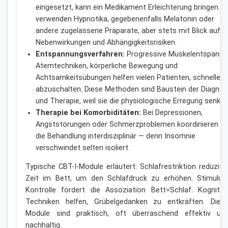
eingesetzt, kann ein Medikament Erleichterung bringen. W
verwenden Hypnotika, gegebenenfalls Melatonin oder
andere zugelassene Präparate, aber stets mit Blick auf
Nebenwirkungen und Abhängigkeitsrisiken.
Entspannungsverfahren:
Progressive Muskelentspannu
Atemtechniken, körperliche Bewegung und
Achtsamkeitsübungen helfen vielen Patienten, schneller
abzuschalten. Diese Methoden sind Baustein der Diagnos
und Therapie, weil sie die physiologische Erregung senken
Therapie bei Komorbiditäten:
Bei Depressionen,
Angststörungen oder Schmerzproblemen koordinieren wi
die Behandlung interdisziplinär — denn Insomnie
verschwindet selten isoliert.
Typische CBT-I-Module erläutert: Schlafrestriktion reduzier
Zeit im Bett, um den Schlafdruck zu erhöhen. Stimulus
Kontrolle fördert die Assoziation Bett=Schlaf. Kognitiv
Techniken helfen, Grübelgedanken zu entkräften. Dies
Module sind praktisch, oft überraschend effektiv un
nachhaltig.