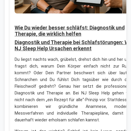
Wie Du wieder besser schläfst: Diagnostik und
Therapie, die wirklich helfen
Diagnostik und Therapie bei Schlafstörungen: Wi
NJ Sleep Help Ursachen erkennt
Du liegst nachts wach, grübelst, drehst dich hin und her un
fragst dich, warum Dein Körper einfach nicht zur Ruh
kommt? Oder Dein Partner beschwert sich über laute
Schnarchen und Du fühlst Dich tagsüber wie durch de
Fleischwolf gedreht? Genau hier setzt die professionell
Diagnostik und Therapie an. Bei NJ Sleep Help gehen wi
nicht nach dem „ein Rezept für alle“-Prinzip vor. Stattdesse
kombinieren wir gründliche Anamnese, modern
Messverfahren und individuelle Therapiepläne, damit D
dauerhaft wieder erholsam schlafen kannst.