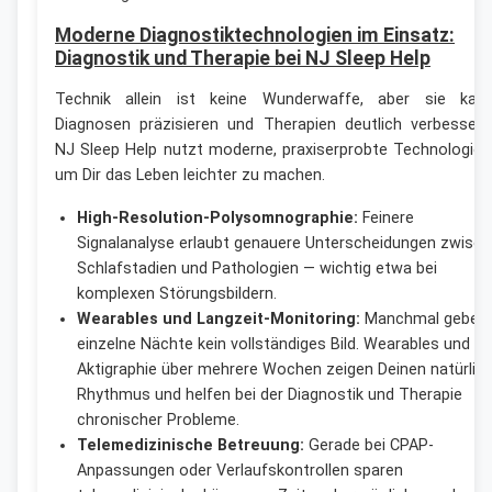
Moderne Diagnostiktechnologien im Einsatz:
Diagnostik und Therapie bei NJ Sleep Help
Technik allein ist keine Wunderwaffe, aber sie kan
Diagnosen präzisieren und Therapien deutlich verbessern
NJ Sleep Help nutzt moderne, praxiserprobte Technologien
um Dir das Leben leichter zu machen.
High-Resolution-Polysomnographie:
Feinere
Signalanalyse erlaubt genauere Unterscheidungen zwisc
Schlafstadien und Pathologien — wichtig etwa bei
komplexen Störungsbildern.
Wearables und Langzeit-Monitoring:
Manchmal geben
einzelne Nächte kein vollständiges Bild. Wearables und
Aktigraphie über mehrere Wochen zeigen Deinen natürlic
Rhythmus und helfen bei der Diagnostik und Therapie
chronischer Probleme.
Telemedizinische Betreuung:
Gerade bei CPAP-
Anpassungen oder Verlaufskontrollen sparen