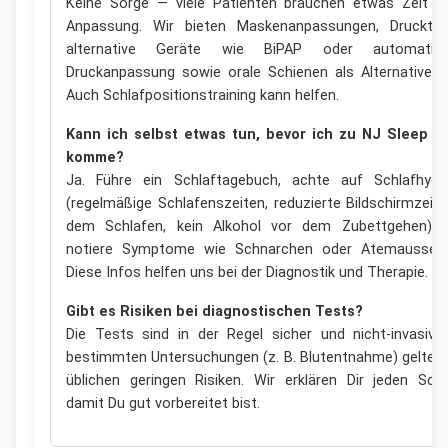
Keine Sorge — viele Patienten brauchen etwas Zeit o
Anpassung. Wir bieten Maskenanpassungen, Drucktes
alternative Geräte wie BiPAP oder automatis
Druckanpassung sowie orale Schienen als Alternativen 
Auch Schlafpositionstraining kann helfen.
Kann ich selbst etwas tun, bevor ich zu NJ Sleep H
komme?
Ja. Führe ein Schlaftagebuch, achte auf Schlafhygi
(regelmäßige Schlafenszeiten, reduzierte Bildschirmzeit 
dem Schlafen, kein Alkohol vor dem Zubettgehen) 
notiere Symptome wie Schnarchen oder Atemaussetz
Diese Infos helfen uns bei der Diagnostik und Therapie.
Gibt es Risiken bei diagnostischen Tests?
Die Tests sind in der Regel sicher und nicht-invasiv. 
bestimmten Untersuchungen (z. B. Blutentnahme) gelten 
üblichen geringen Risiken. Wir erklären Dir jeden Schri
damit Du gut vorbereitet bist.