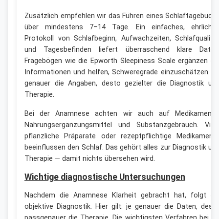
Zusätzlich empfehlen wir das Führen eines Schlaftagebuch
über mindestens 7–14 Tage. Ein einfaches, ehrliche
Protokoll von Schlafbeginn, Aufwachzeiten, Schlafqualitä
und Tagesbefinden liefert überraschend klare Daten
Fragebögen wie die Epworth Sleepiness Scale ergänzen di
Informationen und helfen, Schweregrade einzuschätzen. J
genauer die Angaben, desto gezielter die Diagnostik un
Therapie.
Bei der Anamnese achten wir auch auf Medikamente
Nahrungsergänzungsmittel und Substanzgebrauch. Viel
pflanzliche Präparate oder rezeptpflichtige Medikament
beeinflussen den Schlaf. Das gehört alles zur Diagnostik un
Therapie — damit nichts übersehen wird.
Wichtige diagnostische Untersuchungen
Nachdem die Anamnese Klarheit gebracht hat, folgt di
objektive Diagnostik. Hier gilt: je genauer die Daten, dest
passgenauer die Therapie. Die wichtigsten Verfahren bei N