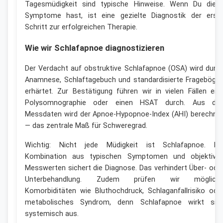
Tagesmüdigkeit sind typische Hinweise. Wenn Du dies
Symptome hast, ist eine gezielte Diagnostik der erst
Schritt zur erfolgreichen Therapie.
Wie wir Schlafapnoe diagnostizieren
Der Verdacht auf obstruktive Schlafapnoe (OSA) wird durc
Anamnese, Schlaftagebuch und standardisierte Frageböge
erhärtet. Zur Bestätigung führen wir in vielen Fällen ein
Polysomnographie oder einen HSAT durch. Aus de
Messdaten wird der Apnoe-Hypopnoe-Index (AHI) berechne
— das zentrale Maß für Schweregrad.
Wichtig: Nicht jede Müdigkeit ist Schlafapnoe. Di
Kombination aus typischen Symptomen und objektive
Messwerten sichert die Diagnose. Das verhindert Über- ode
Unterbehandlung. Zudem prüfen wir möglich
Komorbiditäten wie Bluthochdruck, Schlaganfallrisiko ode
metabolisches Syndrom, denn Schlafapnoe wirkt sic
systemisch aus.