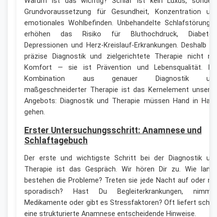
Warum ist das wichtig? Schlaf ist kein Luxus, sonder
Grundvoraussetzung für Gesundheit, Konzentration un
emotionales Wohlbefinden. Unbehandelte Schlafstörunge
erhöhen das Risiko für Bluthochdruck, Diabetes
Depressionen und Herz-Kreislauf-Erkrankungen. Deshalb is
präzise Diagnostik und zielgerichtete Therapie nicht nu
Komfort — sie ist Prävention und Lebensqualität. Di
Kombination aus genauer Diagnostik un
maßgeschneiderter Therapie ist das Kernelement unsere
Angebots: Diagnostik und Therapie müssen Hand in Han
gehen.
Erster Untersuchungsschritt: Anamnese und
Schlaftagebuch
Der erste und wichtigste Schritt bei der Diagnostik un
Therapie ist das Gespräch. Wir hören Dir zu. Wie lang
bestehen die Probleme? Treten sie jede Nacht auf oder nu
sporadisch? Hast Du Begleiterkrankungen, nimms
Medikamente oder gibt es Stressfaktoren? Oft liefert scho
eine strukturierte Anamnese entscheidende Hinweise.