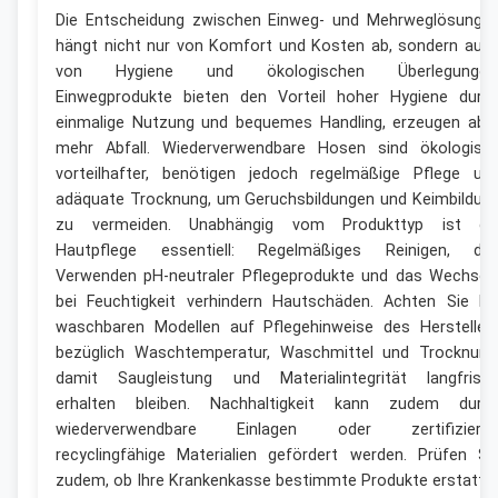
Die Entscheidung zwischen Einweg- und Mehrweglösunge
hängt nicht nur von Komfort und Kosten ab, sondern auc
von Hygiene und ökologischen Überlegungen
Einwegprodukte bieten den Vorteil hoher Hygiene durc
einmalige Nutzung und bequemes Handling, erzeugen abe
mehr Abfall. Wiederverwendbare Hosen sind ökologisc
vorteilhafter, benötigen jedoch regelmäßige Pflege un
adäquate Trocknung, um Geruchsbildungen und Keimbildun
zu vermeiden. Unabhängig vom Produkttyp ist di
Hautpflege essentiell: Regelmäßiges Reinigen, da
Verwenden pH-neutraler Pflegeprodukte und das Wechsel
bei Feuchtigkeit verhindern Hautschäden. Achten Sie be
waschbaren Modellen auf Pflegehinweise des Hersteller
bezüglich Waschtemperatur, Waschmittel und Trocknung
damit Saugleistung und Materialintegrität langfristi
erhalten bleiben. Nachhaltigkeit kann zudem durc
wiederverwendbare Einlagen oder zertifizierte
recyclingfähige Materialien gefördert werden. Prüfen Si
zudem, ob Ihre Krankenkasse bestimmte Produkte erstatte