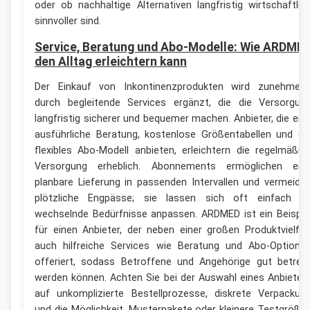
oder ob nachhaltige Alternativen langfristig wirtschaftlic
sinnvoller sind.
Service, Beratung und Abo-Modelle: Wie ARDME
den Alltag erleichtern kann
Der Einkauf von Inkontinenzprodukten wird zunehmen
durch begleitende Services ergänzt, die die Versorgun
langfristig sicherer und bequemer machen. Anbieter, die ein
ausführliche Beratung, kostenlose Größentabellen und ei
flexibles Abo-Modell anbieten, erleichtern die regelmäßig
Versorgung erheblich. Abonnements ermöglichen ein
planbare Lieferung in passenden Intervallen und vermeide
plötzliche Engpässe; sie lassen sich oft einfach a
wechselnde Bedürfnisse anpassen. ARDMED ist ein Beispie
für einen Anbieter, der neben einer großen Produktvielfal
auch hilfreiche Services wie Beratung und Abo-Optione
offeriert, sodass Betroffene und Angehörige gut betreu
werden können. Achten Sie bei der Auswahl eines Anbieter
auf unkomplizierte Bestellprozesse, diskrete Verpackun
und die Möglichkeit, Musterpakete oder kleinere Testgröße