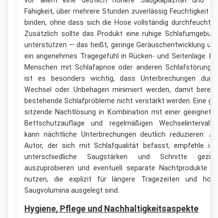
vor allem eine deutlich höhere Saugkapazität und di
Fähigkeit, über mehrere Stunden zuverlässig Feuchtigkeit z
binden, ohne dass sich die Hose vollständig durchfeuchtet
Zusätzlich sollte das Produkt eine ruhige Schlafumgebun
unterstützen — das heißt, geringe Geräuschentwicklung un
ein angenehmes Tragegefühl in Rücken- und Seitenlage. Fü
Menschen mit Schlafapnoe oder anderen Schlafstörunge
ist es besonders wichtig, dass Unterbrechungen durc
Wechsel oder Unbehagen minimiert werden, damit bereit
bestehende Schlafprobleme nicht verstärkt werden. Eine gu
sitzende Nachtlösung in Kombination mit einer geeignete
Bettschutzauflage und regelmäßigen Wechselintervalle
kann nächtliche Unterbrechungen deutlich reduzieren. Al
Autor, der sich mit Schlafqualität befasst, empfehle ich
unterschiedliche Saugstärken und Schnitte geziel
auszuprobieren und eventuell separate Nachtprodukte z
nutzen, die explizit für längere Tragezeiten und hoh
Saugvolumina ausgelegt sind.
Hygiene, Pflege und Nachhaltigkeitsaspekte