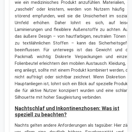
wie ein medizinisches Produkt anzufühlen. Materialien, di
„rascheln“ oder knistern, werden von Nutzern häufig al
störend empfunden, weil sie die Unsicherheit im soziale
Umfeld erhöhen. Daher lohnt es sich, auf leiser
Laminierungen und flexiblere Außenstoffe zu achten. Auc
das äußere Design – von hautfarbigen, neutralen Tönen bi
zu textilähnlichen Stoffen – kann das Sicherheitsgefüh
beeinflussen. Für unterwegs ist das Gewicht und da
Packmaß wichtig: Diskrete Verpackungen und einzeln
Folienbeutel erleichtern den mobilen Austausch. Kleidung, di
eng anliegt, sollte mit einem Produkt kombiniert werden, da
nicht aufträgt oder sichtbar zeichnet. Wenn Diskretion Ih
Hauptanliegen ist, lohnt sich ein Blick auf spezielle Produkte
die für aktive Nutzer konzipiert wurden und eine schlank
Silhouette mit hoher Saugleistung verbinden.
Nachtschlaf und Inkontinenzhosen: Was ist
speziell zu beachten?
Nachts gelten andere Anforderungen als tagsüber: Hier zähl