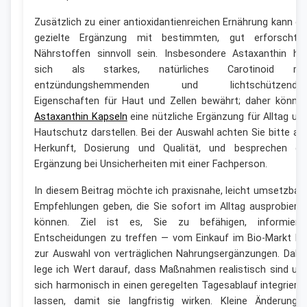
Zusätzlich zu einer antioxidantienreichen Ernährung kann di
gezielte Ergänzung mit bestimmten, gut erforschte
Nährstoffen sinnvoll sein. Insbesondere Astaxanthin ha
sich als starkes, natürliches Carotinoid mi
entzündungshemmenden und lichtschützende
Eigenschaften für Haut und Zellen bewährt; daher könne
Astaxanthin Kapseln
eine nützliche Ergänzung für Alltag un
Hautschutz darstellen. Bei der Auswahl achten Sie bitte au
Herkunft, Dosierung und Qualität, und besprechen di
Ergänzung bei Unsicherheiten mit einer Fachperson.
In diesem Beitrag möchte ich praxisnahe, leicht umsetzbar
Empfehlungen geben, die Sie sofort im Alltag ausprobiere
können. Ziel ist es, Sie zu befähigen, informiert
Entscheidungen zu treffen — vom Einkauf im Bio-Markt bi
zur Auswahl von verträglichen Nahrungsergänzungen. Dabe
lege ich Wert darauf, dass Maßnahmen realistisch sind un
sich harmonisch in einen geregelten Tagesablauf integriere
lassen, damit sie langfristig wirken. Kleine Änderunge