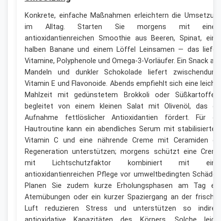
Konkrete, einfache Maßnahmen erleichtern die Umsetzun
im Alltag. Starten Sie morgens mit eine
antioxidantienreichen Smoothie aus Beeren, Spinat, eine
halben Banane und einem Löffel Leinsamen — das liefer
Vitamine, Polyphenole und Omega‑3‑Vorläufer. Ein Snack au
Mandeln und dunkler Schokolade liefert zwischendurc
Vitamin E und Flavonoide. Abends empfiehlt sich eine leicht
Mahlzeit mit gedünstetem Brokkoli oder Süßkartoffeln
begleitet von einem kleinen Salat mit Olivenöl, das di
Aufnahme fettlöslicher Antioxidantien fördert. Für di
Hautroutine kann ein abendliches Serum mit stabilisierte
Vitamin C und eine nährende Creme mit Ceramiden di
Regeneration unterstützen; morgens schützt eine Crem
mit Lichtschutzfaktor kombiniert mit eine
antioxidantienreichen Pflege vor umweltbedingten Schäden
Planen Sie zudem kurze Erholungsphasen am Tag ein
Atemübungen oder ein kurzer Spaziergang an der frische
Luft reduzieren Stress und unterstützen so indirek
antioxidative Kapazitäten des Körpers. Solche leich