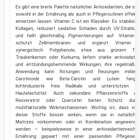
Es gibt eine breite Palette natürlicher Antioxidantien, die sic
sowohl in der Ernährung als auch in Pflegeroutinen effekti
einsetzen lassen. Vitamin C ist ein Klassiker: Es stabilisier
Kollagen, reduziert oxidative Schäden durch UV-Strahlun
und hellt gleichmäßig Pigmentierungen auf. Vitamin 
schützt Zellmembranen und ergänzt Vitamin 
synergistisch. Polyphenole, etwa aus grünem Tee
Traubenkernen oder Kurkuma, liefern starke antioxidativ
und entzündungshemmende Wirkungen; ihre regelmäßig
Anwendung kann Rötungen und Reizungen mildern
Carotinoide wie Beta-Carotin und Lutein fange
lichtinduzierte freie Radikale und unterstützen di
Hautelastizität. Auch sekundäre Pflanzenstoffe wi
Resveratrol oder Quercetin bieten Schutz durc
multifaktorielle Wirkmechanismen. Wichtig ist, dass viel
dieser Stoffe besser wirken, wenn sie in natürliche
Matrizes vorkommen oder in Kombination angewende
werden — beispielsweise in einer antioxidantienreiche
Ernährung gepaart mit einer passenden Pflegeserie