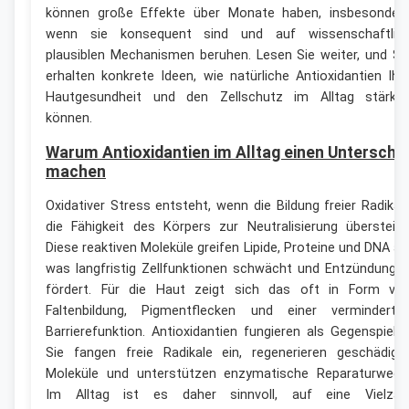
können große Effekte über Monate haben, insbesonder
wenn sie konsequent sind und auf wissenschaftlic
plausiblen Mechanismen beruhen. Lesen Sie weiter, und Si
erhalten konkrete Ideen, wie natürliche Antioxidantien Ihr
Hautgesundheit und den Zellschutz im Alltag stärke
können.
Warum Antioxidantien im Alltag einen Unterschi
machen
Oxidativer Stress entsteht, wenn die Bildung freier Radikal
die Fähigkeit des Körpers zur Neutralisierung übersteigt
Diese reaktiven Moleküle greifen Lipide, Proteine und DNA an
was langfristig Zellfunktionen schwächt und Entzündunge
fördert. Für die Haut zeigt sich das oft in Form vo
Faltenbildung, Pigmentflecken und einer verminderte
Barrierefunktion. Antioxidantien fungieren als Gegenspieler
Sie fangen freie Radikale ein, regenerieren geschädigt
Moleküle und unterstützen enzymatische Reparaturwege
Im Alltag ist es daher sinnvoll, auf eine Vielzah