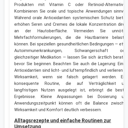
Produkten mit Vitamin C oder Retinoid‑Alternativen
Kombinieren Sie orale und topische Anwendungen sinnvoll
Während orale Antioxidantien systemischen Schutz bieten
erhöhen Seren und Cremes die lokale Konzentration direk
an der Hautoberfläche. Vermeiden Sie unnötig
Mehrfachformulierungen, die die Hautbarriere belaste
können. Bei speziellen gesundheitlichen Bedingungen — etw
Autoimmunerkrankungen, Schwangerschaft ode
gleichzeitiger Medikation — lassen Sie sich ärztlich beraten
bevor Sie beginnen. Beachten Sie auch die Lagerung: Einig
Antioxidantien sind licht- und luftempfindlich und verlieren a
Wirksamkeit, wenn sie falsch gelagert werden. Ein
konsequente Routine, die auf Verträglichkeit un
langfristigen Nutzen ausgelegt ist, erbringt die beste
Ergebnisse. Kleine Anpassungen bei Dosierung un
Anwendungszeitpunkt können oft die Balance zwische
Wirksamkeit und Komfort deutlich verbessern.
Alltagsrezepte und einfache Routinen zur
Umsetzung