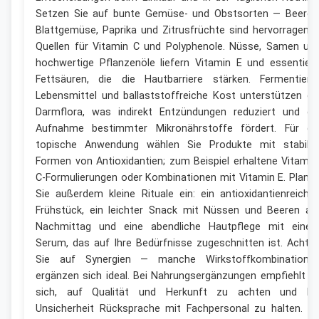
Setzen Sie auf bunte Gemüse- und Obstsorten — Beeren
Blattgemüse, Paprika und Zitrusfrüchte sind hervorragend
Quellen für Vitamin C und Polyphenole. Nüsse, Samen un
hochwertige Pflanzenöle liefern Vitamin E und essentiell
Fettsäuren, die die Hautbarriere stärken. Fermentiert
Lebensmittel und ballaststoffreiche Kost unterstützen di
Darmflora, was indirekt Entzündungen reduziert und di
Aufnahme bestimmter Mikronährstoffe fördert. Für di
topische Anwendung wählen Sie Produkte mit stabile
Formen von Antioxidantien; zum Beispiel erhaltene Vitamin
C-Formulierungen oder Kombinationen mit Vitamin E. Plane
Sie außerdem kleine Rituale ein: ein antioxidantienreiche
Frühstück, ein leichter Snack mit Nüssen und Beeren a
Nachmittag und eine abendliche Hautpflege mit eine
Serum, das auf Ihre Bedürfnisse zugeschnitten ist. Achte
Sie auf Synergien — manche Wirkstoffkombinatione
ergänzen sich ideal. Bei Nahrungsergänzungen empfiehlt e
sich, auf Qualität und Herkunft zu achten und be
Unsicherheit Rücksprache mit Fachpersonal zu halten. S