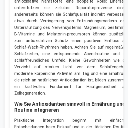
antioxidative Nährstoffe eine doppelte Rolle: Einerseit
unterstützen sie zelluläre Reparaturprozesse direkt
andererseits können sie Schlafqualität indirekt verbessern
etwa durch Verringerung von Entzündungsmarkern ode
Unterstützung des Nervensystems. Magnesium, bestimmt
B-Vitamine und Melatonin-precursoren können zusätzlic
zum antioxidativen Schutz einen positiven Einfluss au
Schlaf-Wach-Rhythmen haben. Achten Sie auf regelmäßig
Schlafzeiten, eine entspannende Abendroutine und ei
schlaffreundliches Umfeld. Kleine Gewohnheiten wie de
Verzicht auf starkes Licht vor dem Schlafengehen
moderate körperliche Aktivität am Tag und eine Ernährung
die reich an natürlichen Antioxidantien ist, bilden zusamme
ein kraftvolles Fundament für Hautgesundheit un
Zellregeneration.
Wie Sie Antioxidantien sinnvoll in Ernährung und
Routine integrieren
Praktische Integration beginnt mit einfache
Entscheidungen beim Einkauf und in der täglichen Routine