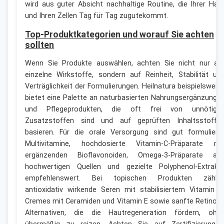
wird aus guter Absicht nachhaltige Routine, die Ihrer Hau
und Ihren Zellen Tag für Tag zugutekommt.
Top-Produktkategorien und worauf Sie achten
sollten
Wenn Sie Produkte auswählen, achten Sie nicht nur au
einzelne Wirkstoffe, sondern auf Reinheit, Stabilität un
Verträglichkeit der Formulierungen. Heilnatura beispielsweis
bietet eine Palette an naturbasierten Nahrungsergänzunge
und Pflegeprodukten, die oft frei von unnötige
Zusatzstoffen sind und auf geprüften Inhaltsstoffe
basieren. Für die orale Versorgung sind gut formuliert
Multivitamine, hochdosierte Vitamin‑C‑Präparate mi
ergänzenden Bioflavonoiden, Omega-3‑Präparate au
hochwertigen Quellen und gezielte Polyphenol-Extrakt
empfehlenswert. Bei topischen Produkten zähle
antioxidativ wirkende Seren mit stabilisiertem Vitamin C
Cremes mit Ceramiden und Vitamin E sowie sanfte Retinoid
Alternativen, die die Hautregeneration fördern, ohn