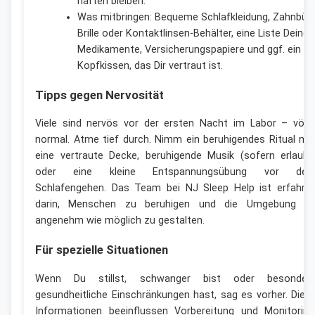
haften bleiben.
Was mitbringen: Bequeme Schlafkleidung, Zahnbürs
Brille oder Kontaktlinsen-Behälter, eine Liste Deiner
Medikamente, Versicherungspapiere und ggf. ein
Kopfkissen, das Dir vertraut ist.
Tipps gegen Nervosität
Viele sind nervös vor der ersten Nacht im Labor – völli
normal. Atme tief durch. Nimm ein beruhigendes Ritual mit
eine vertraute Decke, beruhigende Musik (sofern erlaubt
oder eine kleine Entspannungsübung vor de
Schlafengehen. Das Team bei NJ Sleep Help ist erfahre
darin, Menschen zu beruhigen und die Umgebung s
angenehm wie möglich zu gestalten.
Für spezielle Situationen
Wenn Du stillst, schwanger bist oder besonder
gesundheitliche Einschränkungen hast, sag es vorher. Dies
Informationen beeinflussen Vorbereitung und Monitoring