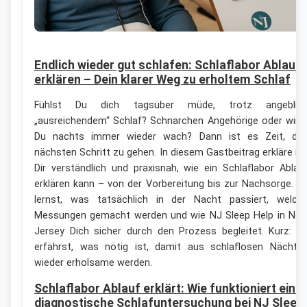
Endlich wieder gut schlafen: Schlaflabor Ablauf
erklären – Dein klarer Weg zu erholtem Schlaf
Fühlst Du dich tagsüber müde, trotz angeblic
„ausreichendem“ Schlaf? Schnarchen Angehörige oder wirs
Du nachts immer wieder wach? Dann ist es Zeit, de
nächsten Schritt zu gehen. In diesem Gastbeitrag erkläre ic
Dir verständlich und praxisnah, wie ein Schlaflabor Ablau
erklären kann – von der Vorbereitung bis zur Nachsorge. D
lernst, was tatsächlich in der Nacht passiert, welch
Messungen gemacht werden und wie NJ Sleep Help in Ne
Jersey Dich sicher durch den Prozess begleitet. Kurz: D
erfährst, was nötig ist, damit aus schlaflosen Nächte
wieder erholsame werden.
Schlaflabor Ablauf erklärt: Wie funktioniert eine
diagnostische Schlafuntersuchung bei NJ Sleep