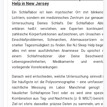
Help in New Jersey
Ein Schlaflabor ist kein mystischer Ort mit blinkende
Lichtern, sondern ein medizinisches Zentrum zur genauere
Untersuchung Deines Schlafs. Der Schlaflabor Ablau
erklären heißt: verstehen, wie Experten kontinuierlic
zahlreiche Körperfunktionen aufzeichnen, um Ursachen vo
Einschlafproblemen, Schnarchen, Atemaussetzern ode
starker Tagesmüdigkeit zu finden. Bei NJ Sleep Help beginn
alles mit einer ausführlichen Anamnese: Du sprichst mi
einem Schlafmediziner über Deine Beschwerden
Lebensgewohnheiten, Medikamente und eventuel
vorliegende Vorerkrankungen.
Danach wird entschieden, welche Untersuchung sinnvoll ist
Die häufigste ist die Polysomnographie – eine umfassend
nächtliche Messung im Labor. Manchmal genügt ei
häuslicher Schlafapnoe-Test oder es wird eine speziell
Kombination aus Tag- und Nachttests (z. B. MSLT) benötigt
Ziel ist stets dasselbe: präzise Daten zu sammeln, um ein