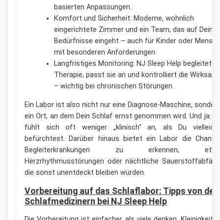
basierten Anpassungen.
Komfort und Sicherheit: Moderne, wohnlich
eingerichtete Zimmer und ein Team, das auf Deine
Bedürfnisse eingeht – auch für Kinder oder Mensc
mit besonderen Anforderungen.
Langfristiges Monitoring: NJ Sleep Help begleitet di
Therapie, passt sie an und kontrolliert die Wirksam
– wichtig bei chronischen Störungen.
Ein Labor ist also nicht nur eine Diagnose-Maschine, sonder
ein Ort, an dem Dein Schlaf ernst genommen wird. Und ja: E
fühlt sich oft weniger „klinisch“ an, als Du vielleich
befürchtest. Darüber hinaus bietet ein Labor die Chance
Begleiterkrankungen zu erkennen, etw
Herzrhythmusstörungen oder nächtliche Sauerstoffabfälle
die sonst unentdeckt bleiben würden.
Vorbereitung auf das Schlaflabor: Tipps von den
Schlafmedizinern bei NJ Sleep Help
Die Vorbereitung ist einfacher, als viele denken. Kleinigkeite